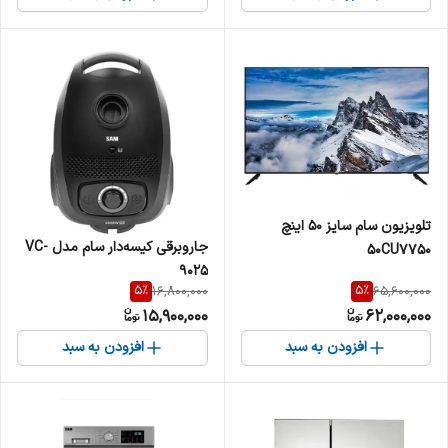
تلویزیون سام سایز 50 اینچ
جاروبرقی کیسه‌دار سام مدل VC-
50CU7750
9025
5
%
5
%
16,800,000
65,600,000
15,900,000
62,000,000
افزودن به سبد
افزودن به سبد