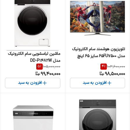
تلویزیون هوشمند سام الکترونیک
ماشین لباسشویی سام الکترونیک
مدل 65FU7500 سایز ۶۵ اینچ
مدل DD-P1482W
LED Ultra HD 4K
5
%
4
%
105,000,000
103,600,000
99,400,000
98,500,000
افزودن به سبد
افزودن به سبد