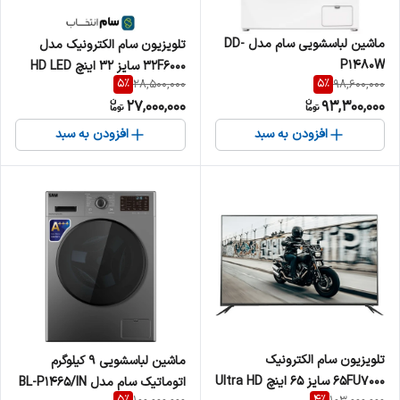
ماشین لباسشویی سام مدل DD-
تلویزیون سام الکترونیک مدل
P1480W
32F6000 سایز ۳۲ اینچ HD LED
5
%
5
%
28,500,000
98,600,000
27,000,000
93,300,000
افزودن به سبد
افزودن به سبد
تلویزیون سام الکترونیک
ماشین لباسشویی 9 کیلوگرم
65FU7000 سایز ۶۵ اینچ Ultra HD
اتوماتیک سام مدل BL-P1465/IN