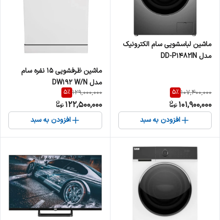
ماشین لباسشویی سام الکترونیک
مدل DD-P1482IN
ماشین ظرفشویی 15 نفره سام
مدل DW192 W/N
5
%
5
%
129,000,000
107,400,000
122,500,000
101,900,000
افزودن به سبد
افزودن به سبد