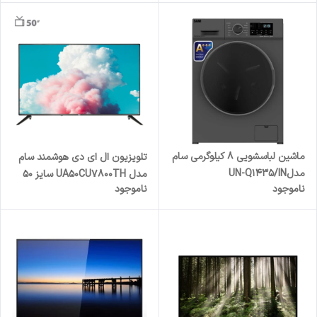
ماشین لباسشویی 8 کیلوگرمی سام
تلویزیون ال ای دی هوشمند سام
مدلUN-Q1435/IN
مدل UA50CU7800TH سایز 50
ناموجود
ناموجود
اینچ