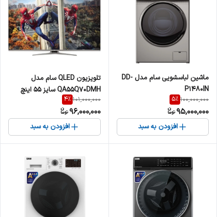
ماشین لباسشویی سام مدل DD-
تلویزیون QLED سام مدل
P1480IN
QA55Q70DMH سایز 55 اینچ
4
%
5
%
101,000,000
100,000,000
96,000,000
95,000,000
افزودن به سبد
افزودن به سبد