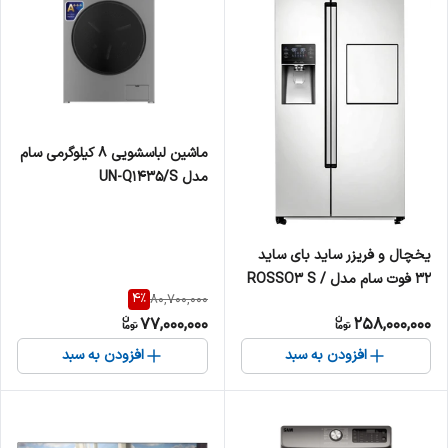
ماشین لباسشویی 8 کیلوگرمی سام
مدل UN-Q1435/S
یخچال و فریزر ساید بای ساید
32 فوت سام مدل ROSSO3 S /
4
%
80,700,000
ROSSO3 W
77,000,000
258,000,000
افزودن به سبد
افزودن به سبد