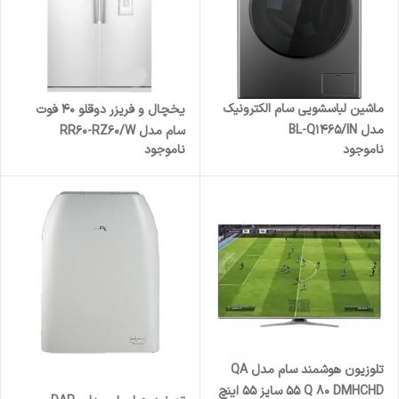
ماشین لباسشویی سام الکترونیک
یخچال و فریزر دوقلو 40 فوت
مدل BL-Q1465/IN
سام مدل RR60-RZ60/W
ناموجود
ناموجود
تلوزیون هوشمند سام مدل QA
55 Q 80 DMHCHD سایز 55 اینچ