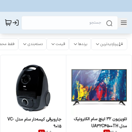
پربازدیدترین
برندها
قیمت
دسته‌بندی
فقط محص
تلویزیون 32 اینچ سام الکترونیک
جاروبرقی کیسه‌‎دار سام مدل VC-
مدل UA32C4500TH
9015