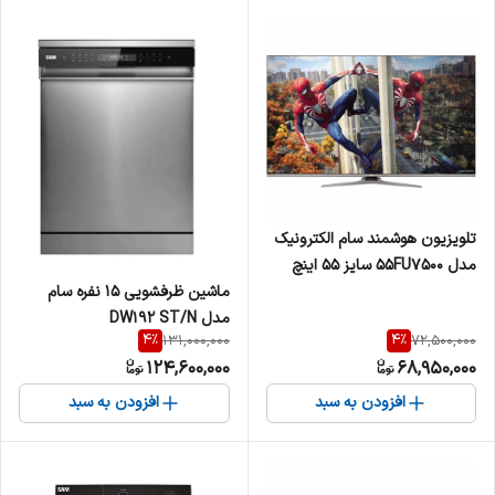
تلویزیون هوشمند سام الکترونیک
مدل 55FU7500 سایز ۵۵ اینچ
ماشین ظرفشویی 15 نفره سام
Ultra HD 4K
مدل DW192 ST/N
4
%
4
%
131,000,000
72,500,000
124,600,000
68,950,000
افزودن به سبد
افزودن به سبد