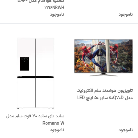
تصفیه هوا سام مدل DAP-
2216NBWH
ناموجود
ناموجود
تلویزیون هوشمند سام الکترونیک
مدل 50Q70D سایز ۵۰ اینچ LED
Ultra HD 4K
ساید بای ساید 30 فوت سام مدل
Romano W
ناموجود
ناموجود