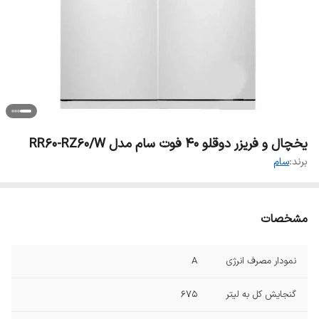
یخچال و فریزر دوقلو 40 فوت سام مدل RR60-RZ60/W
برند:
سام
مشخصات
نمودار مصرف انرژی
A
گنجایش کل به لیتر
۶۷۵