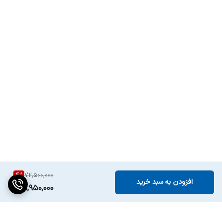
Optical)
4
%
72,500,000
افزودن به سبد خرید
68,950,000