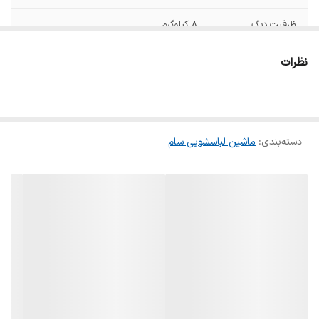
ظرفیت دیگ
۸ کیلوگرم
جهت بازشدن درب
به سمت چپ
نظرات
ارتفاع
۸۵ سانتی متر
عمق
۶۰سانتی متر
دسته‌بندی
:
ماشین لباسشویی سام
رنگ
نقره ای
نمودار مصرف انرژی
A+++
امکانات
اضافه کردن لباس حین کار
دستگاه نمایش
نشانگر LED
وضعیت
پشتیبانی از برنامه ها
شست‌وشوی سریع آبکشی + چرخش