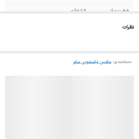
ظرفیت دیگ
۹ کیلوگرم
جهت بازشدن درب
به سمت چپ
نظرات
ارتفاع
۸۵ سانتی متر
عمق
۶۰سانتی متر
دسته‌بندی
:
ماشین لباسشویی سام
رنگ
نقره ای
امکانات
اضافه کردن لباس حین کار
نمودار مصرف انرژی
A+++
تعداد برنامه شست و
۱۴ برنامه اصلی + ۶ برنامه تکمیلی
شو
دستگاه نمایش
لمسی