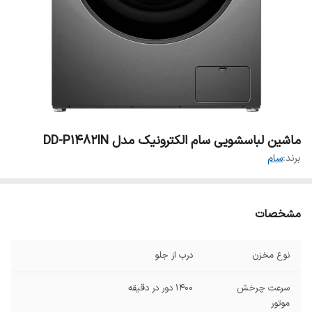
ماشین لباسشویی سام الکترونیک مدل DD-P1482IN
برند:
سام
مشخصات
نوع مخزن
درب از جلو
سرعت چرخش
1400 دور در دقیقه
موتور