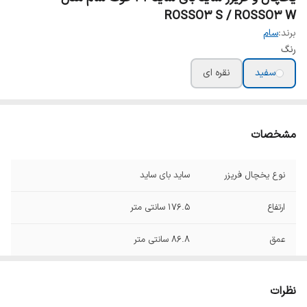
ROSSO3 S / ROSSO3 W
برند:
سام
رنگ
سفید
نقره ای
مشخصات
نوع یخچال فریزر
ساید بای ساید
ارتفاع
176.5 سانتی متر
عمق
86.8 سانتی متر
پهنا
90.8 سانتی متر
نظرات
نمودار مصرف انرژی
A++