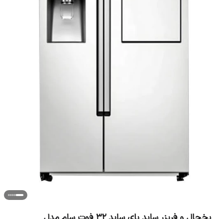
یخچال و فریزر ساید بای ساید 32 فوت سام مدل