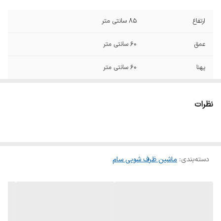
ارتفاع
۸۵ سانتی متر
عمق
۶۰ سانتی متر
پهنا
۶۰ سانتی متر
متوسط میزان
۱۰ لیتر
مصرف آب در هر
نظرات
شست و شو
میزان نمودار مصرف
A+++
انرژی
دسته‌بندی
:
ماشین ظرف شویی سام
امکانات ویژه
شست و شوی سریع
سیستم ایمنی
قفل کودک
تعداد سبد
۳ عدد