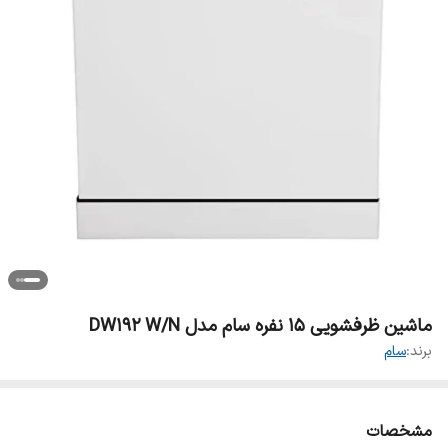
ماشین ظرفشویی 15 نفره سام مدل DW192 W/N
برند:
سام
مشخصات