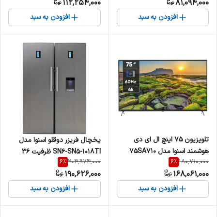
112,254,000
81,094,000
افزودن به سبد
افزودن به سبد
تلویزیون 75 اینچ ال ای دی
یخچال فریزر دوقلو اسنوا مدل
هوشمند اسنوا مدل 75SA710
SN6-SN5-1018TI ظرفیت ۳۶
6
%
6
%
204,974,000
180,710,000
فوت
190,626,000
168,061,000
افزودن به سبد
افزودن به سبد