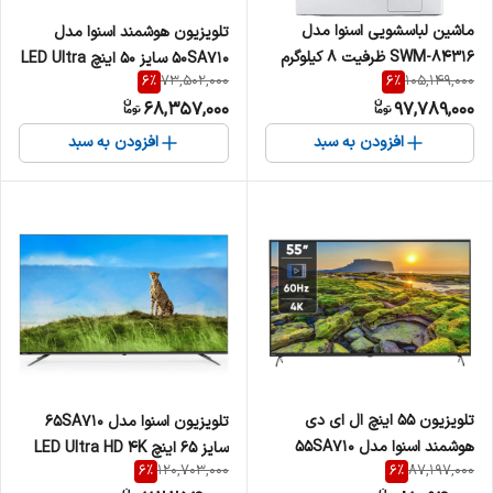
ماشین لباسشویی اسنوا مدل
تلویزیون هوشمند اسنوا مدل
SWM-84316 ظرفیت 8 کیلوگرم
50SA710 سایز ۵۰ اینچ LED Ultra
6
%
6
%
73,502,000
105,149,000
HD 4K
68,357,000
97,789,000
افزودن به سبد
افزودن به سبد
تلویزیون 55 اینچ ال ای دی
تلویزیون اسنوا مدل 65SA710
هوشمند اسنوا مدل 55SA710
سایز ۶۵ اینچ LED Ultra HD 4K
6
%
6
%
120,703,000
87,197,000