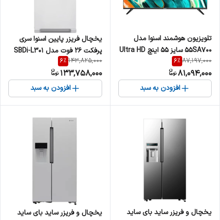
تلویزیون هوشمند اسنوا مدل
یخچال فریزر پایین اسنوا سری
55SA700 سایز ۵۵ اینچ Ultra HD
پرفکت 26 فوت مدل SBDi-L301
6
%
6
%
143,825,000
87,197,000
4K LED
133,758,000
81,094,000
افزودن به سبد
افزودن به سبد
یخچال و فریزر ساید بای ساید
یخچال و فریزر ساید بای ساید