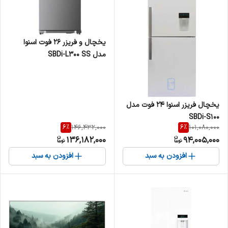
یخچال و فریزر 26 فوت اسنوا
مدل SBDi-L300 SS
یخچال فریزر اسنوا 24 فوت مدل
SBDi-S100
6
%
6
%
146,432,000
101,080,000
136,182,000
94,005,000
افزودن به سبد
افزودن به سبد