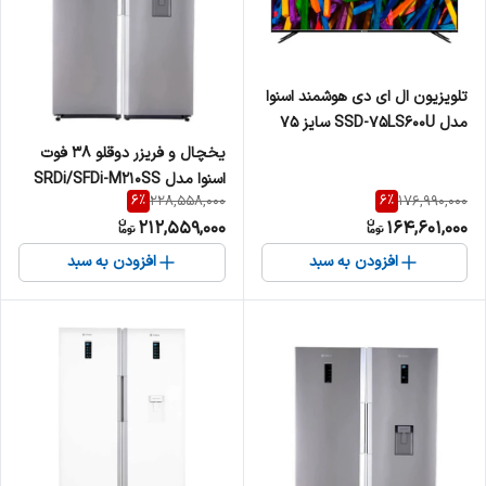
تلویزیون ال ای دی هوشمند اسنوا
مدل SSD-75LS600U سایز 75
اینچ
یخچال و فریزر دوقلو 38 فوت
اسنوا مدل SRDi/SFDi-M210SS
6
%
6
%
228,558,000
176,990,000
212,559,000
164,601,000
افزودن به سبد
افزودن به سبد