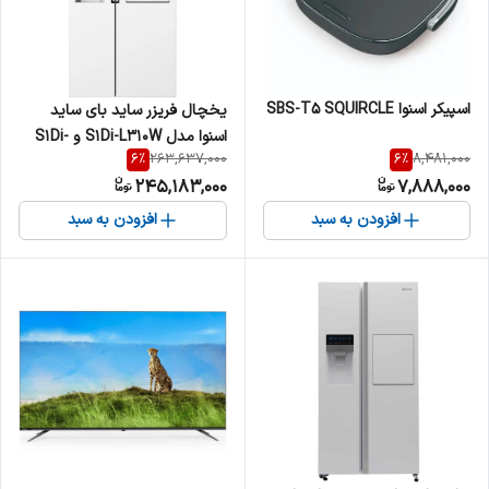
اسپیکر اسنوا SBS-T5 SQUIRCLE
یخچال فریزر ساید بای ساید
اسنوا مدل S1Di-L310W و S1Di-
6
%
6
%
263,637,000
8,481,000
L310S ظرفیت ۳۵ فوت با بار
245,183,000
7,888,000
خانگی و یخساز اتوماتیک
افزودن به سبد
افزودن به سبد