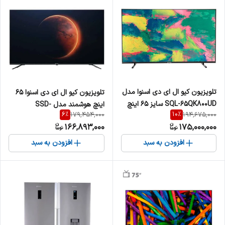
تلویزیون کیو ال ای دی اسنوا مدل
تلویزیون کیو ال ای دی اسنوا 65
SQL-65QK800UD سایز 65 اینچ
اینچ هوشمند مدل SSD-
6
%
10
%
179,454,000
194,675,000
65LSQ700U
166,893,000
175,000,000
افزودن به سبد
افزودن به سبد