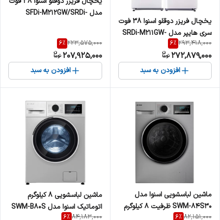
یخچال فریزر دوقلو اسنوا 38 فوت
مدل SFDi-M212GW/SRDi-
یخچال فریزر دوقلو اسنوا 38 فوت
M212GW
سری هایپر مدل SRDi-M211GW-
6
%
6
%
223,575,000
293,418,000
SFDi-M211GW
207,925,000
272,879,000
افزودن به سبد
افزودن به سبد
ماشین لباسشویی اسنوا مدل
ماشین لباسشویی 8 کیلوگرم
SWM-84S30 ظرفیت 8 کیلوگرم
اتوماتیک اسنوا مدل SWM-B80S
6
%
6
%
84,183,000
82,151,000