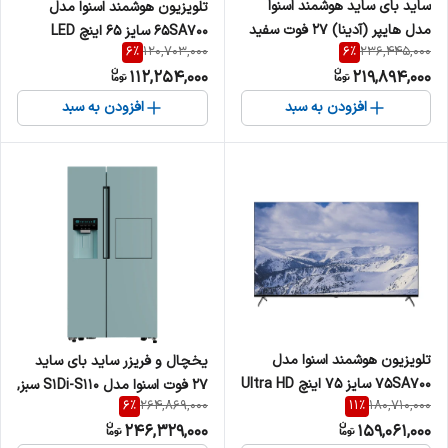
ساید بای ساید هوشمند اسنوا
تلویزیون هوشمند اسنوا مدل
مدل هایپر (آدینا) 27 فوت سفید
65SA700 سایز 65 اینچ LED
6
%
6
%
120,703,000
236,445,000
S2Di-S110-W و S2Di-S110-S
112,254,000
219,894,000
افزودن به سبد
افزودن به سبد
تلویزیون هوشمند اسنوا مدل
یخچال و فریزر ساید بای ساید
75SA700 سایز 7۵ اینچ Ultra HD
27 فوت اسنوا مدل S1Di-S110 سبز,
6
%
11
%
264,869,000
180,710,000
4K LED
صورتی, آبی ,نارنجی, بژ
246,329,000
159,061,000