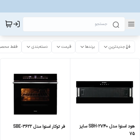
جدیدترین
برندها
قیمت
دسته‌بندی
فقط محصو
هود اسنوا مدل SBH-2740 سایز
فر توکار اسنوا مدل SBE-3622
75