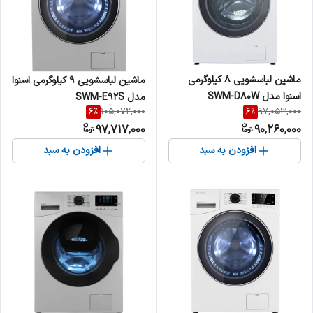
ماشین لباسشویی 8 کیلوگرمی
ماشین لباسشویی 9 کیلوگرمی اسنوا
اسنوا مدل SWM-D80W
مدل SWM-E92S
6
%
6
%
105,072,000
97,053,000
97,717,000
90,260,000
افزودن به سبد
افزودن به سبد