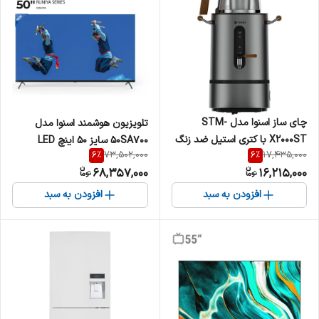
چای ساز اسنوا مدل STM-
تلویزیون هوشمند اسنوا مدل
X2000ST با کتری استیل ضد زنگ
50SA700 سایز ۵۰ اینچ LED
6
%
6
%
73,502,000
17,435,000
68,357,000
16,215,000
افزودن به سبد
افزودن به سبد