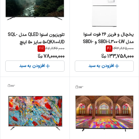
یخچال و فریزر 26 فوت اسنوا
تلویزیون اسنوا QLED مدل SQL-
مدل SBDi-L300-LW و SBDi-
50QK800UD سایز 50 اینچ
11
%
6
%
87,846,000
143,825,000
L300-SW
78,000,000
133,758,000
افزودن به سبد
افزودن به سبد