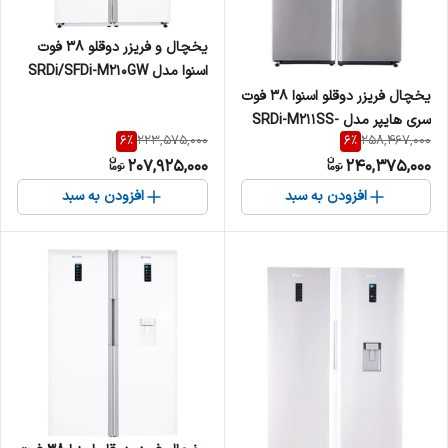
یخچال و فریزر دوقلو 38 فوت
اسنوا مدل SRDi/SFDi-M210GW
یخچال فریزر دوقلو اسنوا 38 فوت
سری هایپر مدل SRDi-M211SS-
6
%
6
%
223,575,000
258,467,000
SFDi-M211SS
207,925,000
240,375,000
افزودن به سبد
افزودن به سبد