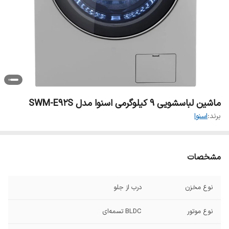
ماشین لباسشویی 9 کیلوگرمی اسنوا مدل SWM-E92S
برند:
اسنوا
مشخصات
نوع مخزن
درب از جلو
نوع موتور
BLDC تسمه‌ای