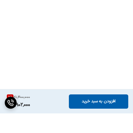
7
%
21,400,000
افزودن به سبد خرید
19,902,000