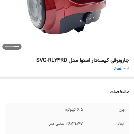
جاروبرقی کیسه‌‎دار اسنوا مدل SVC-RL24RD
برند:
اسنوا
مشخصات
وزن
۶.۵ کیلوگرم
ابعاد
36x31x47 سانتی متر