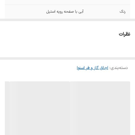
رنگ
آبی با صفحه رویه استیل
جنس رویه اجاق گاز
استیل
نظرات
تعداد شعله اجاق
۵شعله
تعداد موتور جوجه
۲
گردان
دسته‌بندی
:
اجاق گاز و فر اسنوا
تعداد شعله زمان دار
۱
گنجایش فر
۹۰ لیتر
وزن
۷۶ کیلوگرم
سایر ویژگی ها
ترموکوپل صفر ثانیه, جرقه زن داخل فر, دماسنج,
سامانه طبقاتی, سیخ جوجه گردان, سیستم
سوخت رسانی ساباف (ایتالیا), شیشه کشویی