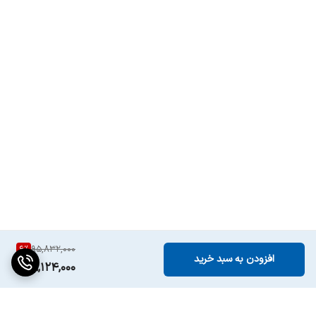
6
%
95,832,000
افزودن به سبد خرید
89,124,000