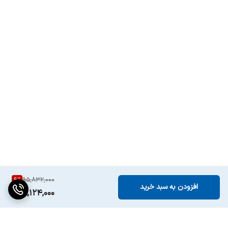
6
%
95,832,000
افزودن به سبد خرید
89,124,000