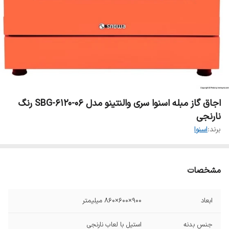
اجاق گاز مبله اسنوا سری والنتینو مدل SBG-6120-06 رنگ
نارنجی
برند:
اسنوا
مشخصات
ابعاد
900×600×860 میلیمتر
جنس بدنه
استیل با لعاب نارنجی