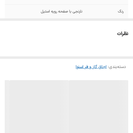
رنگ
نارنجی با صفحه رویه استیل
جنس رویه اجاق گاز
استیل
نظرات
تعداد شعله اجاق
۵شعله
تعداد موتور جوجه
۲
گردان
دسته‌بندی
:
اجاق گاز و فر اسنوا
تعداد شعله زمان دار
۱
گنجایش فر
۹۰ لیتر
وزن
۷۶ کیلوگرم
سایر ویژگی ها
ترموکوپل صفر ثانیه, جرقه زن داخل فر, دماسنج,
سامانه طبقاتی, سیخ جوجه گردان, سیستم
سوخت رسانی ساباف (ایتالیا), شیشه کشویی