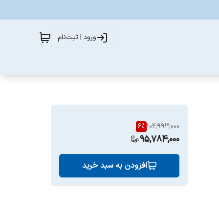
ورود | ثبت‌نام
6
%
102,993,000
95,784,000
افزودن به سبد خرید