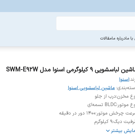
ا ما
درباره ما
مقالات
ین لباسشویی 9 کیلوگرمی اسنوا مدل SWM-E92W
ند:
اسنوا
ته‌بندی
:
ماشین لباسشویی اسنوا
وع مخزن
:
درب از جلو
ع موتور
:
BLDC تسمه‌ای
رعت چرخش موتور
:
۱۴۰۰ دور در دقیقه
رفیت دیگ
:
۹ کیلوگرم
هت باز شدن درب
:
به سمت چپ
مایش بیشتر