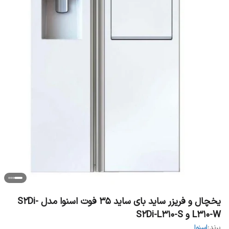
یخچال و فریزر ساید بای ساید 35 فوت اسنوا مدل S2Di-
L310-W و S2Di-L310-S
برند:
اسنوا