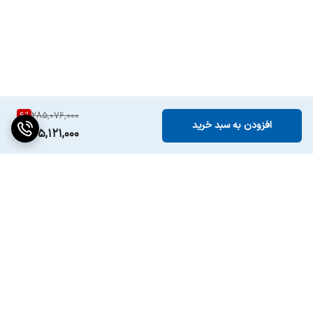
نصب
جهت نصب محصول با شماره 1699 تماس
حاصل فرمایید
6
%
285,076,000
افزودن به سبد خرید
265,121,000
برگشت به بالا