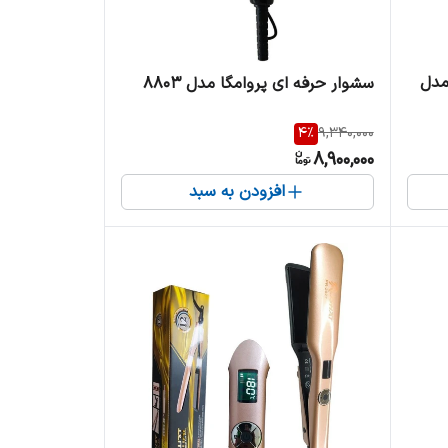
مدل
سشوار حرفه ای پرو‌امگا مدل ۸۸۰۳
4
%
9,340,000
8,900,000
افزودن به سبد