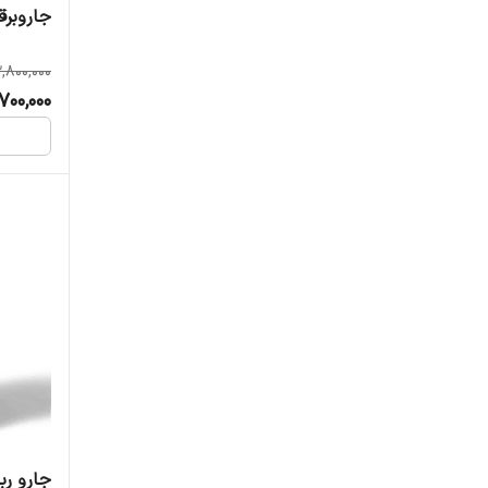
جاروبرقی آ
,800,000
700,000
جارو ربات