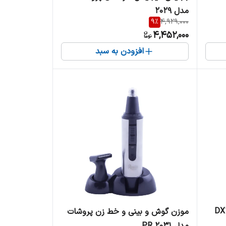
مدل ۲۰۲۹
9
%
4,929,000
4,452,000
افزودن به سبد
 درما مدل DX115
موزن گوش و بینی و خط زن پروشات
مدل PR 2031