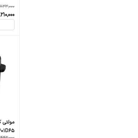
,833,000
,210,000
مولتی ک
601D65
,442,000