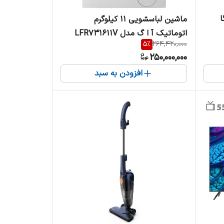
ا
ماشین لباسشویی 11 کیلوگرم
اتوماتیک آ ا گ مدل LFR731611V
5
%
264,420,000
250,000,000
افزودن به سبد