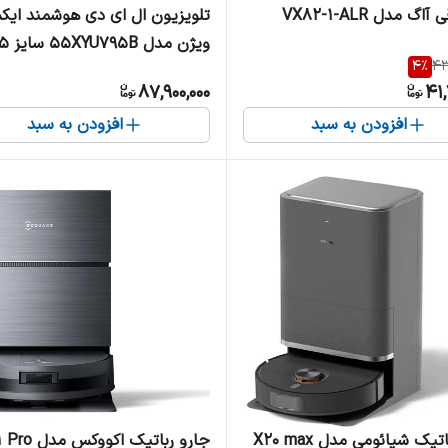
اگ مدل VX82-1-ALR
تلویزیون ال ای دی هوشمند ای
ویژن مدل 95B
4
%
43
اینچ
87,900,000
41,
افزودن به سبد
افزودن به سبد
یک شیائومی مدل X20 max
جارو رباتیک اکووکس 