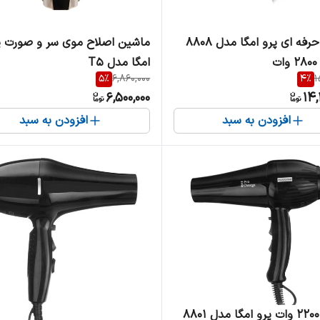
سشوار حرفه ای پرو امگا مدل 8808
ماشین اصلاح موی سر و صورت پ
ت
امگا مدل T5
5
%
6,860,000
4
%
1
6,500,000
14,
افزودن به سبد
افزودن به سبد