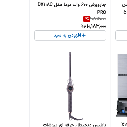
کس
جاروبرقی 600 وات درما مدل DX118C
55XYU7 سایز 55
PRO
4
%
10,716,000
10,183,000
افزودن به سبد
مدل X11 Pro
بابلیس دیجیتال حرفه ای پروشات