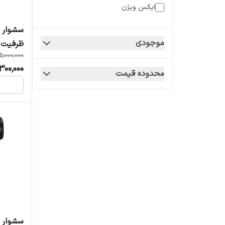
ایکس ویژن
پرو امگا
موجودی
ظرفیت ۲۸۰۰ وا
پروشات
5,000,000
300,000
محدوده قیمت
تفال
تی سی ال
شیائومی
میگل
سشوار ۲۲۰۰ وات پرو امگا مدل ۸۸۰۱