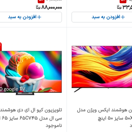
88,000,000
33,5
افزودن به سبد
افزودن به سبد
ون هوشمند ایکس ویژن مدل
تلویزیون کیو ال ای دی هوشمند
نچ
سی ال مدل 65C745 سایز 65 اینچ
د
ناموجود