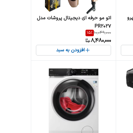
رو
اتو مو حرفه ای دیجیتال پروشات مدل
PR2027
15
%
10,049,000
8,480,000
افزودن به سبد