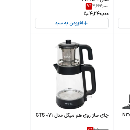
9
%
4,664,000
4,240,000
افزودن به سبد
س مدل N30 Pro
چای ساز روی هم میگل مدل GTS 071
5
%
9,500,000