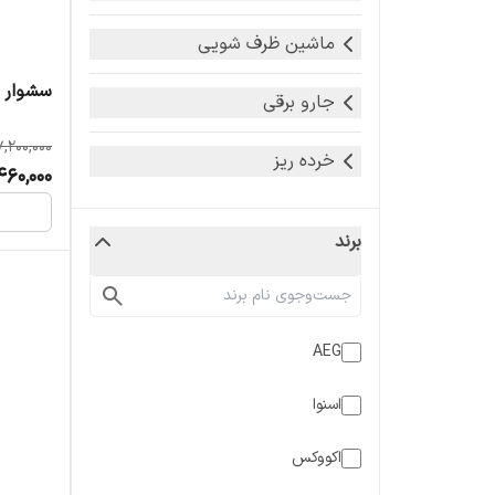
ماشین ظرف شویی
سشوار پر
جارو برقی
7,200,000
خرده ریز
460,000
برند
AEG
اسنوا
اکووکس