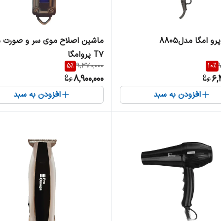
و امگا مدل۸۸۰۵
ماشین اصلاح موی سر و صورت 
T7 پروامگا
5
%
9,370,000
10
%
8,900,000
6,
افزودن به سبد
افزودن به سبد