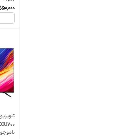
50,000
تلویزی
50XCU700 سایز 50 ای
ناموجو