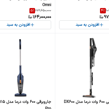
Omni
5
%
172,650,000
4
%
10
164,000,000
97,
افزودن به سبد
افزودن به سبد
دل DX600
جاروبرقی 600 وات
Pro