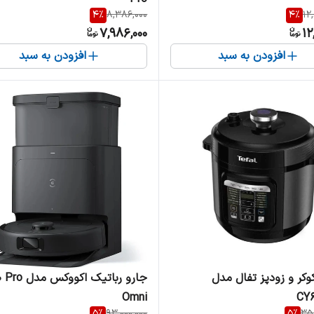
4
%
8,386,000
4
%
12
7,986,000
12
افزودن به سبد
افزودن به سبد
وکر و زودپز تفال مدل
جارو رباتیک اکووک
Omni
CY
5
%
93,000,000
5
%
35