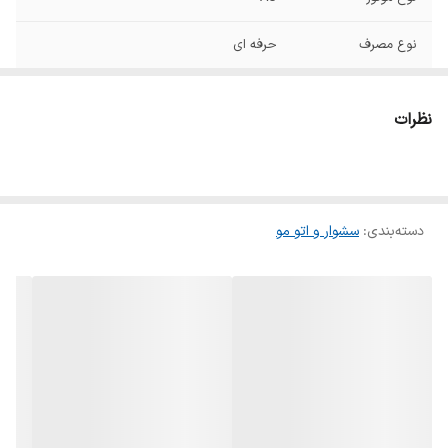
نوع مصرف
حرفه ای
فناوری تولید یون /
دارد
باد سرد/ حلقه آویز
نظرات
طول سیم
۲.۸ متر
سایر مشخصات
امکان خشک کردن ضد استاتیکمقاوم در برابر
شکنندگی مو
دسته‌بندی
:
سشوار و اتو‌ مو
تعداد متمرکز کننده
۲عدد
همراه با گارانتی
بله
اصلی