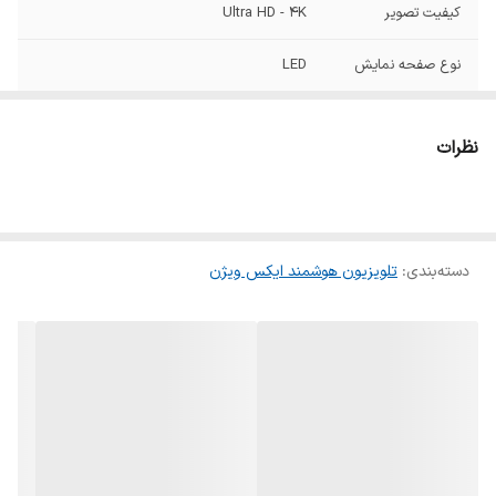
کیفیت تصویر
Ultra HD - 4K
نوع صفحه نمایش
LED
رنگ
مشکی
نظرات
پردازنده
چهار هسته ایی
کشور سازنده
ایران
دسته‌بندی
:
تلویزیون هوشمند ایکس ویژن
تعداد درگاه HDMI
2 عدد
رزولوشن تصویر
۲۱۶۰ × ۳۸۴۰
مدت پاسخ‌دهی
8ms
(Response Time)
قابلیت اتصال به
دارد
دیوار