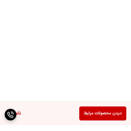
نوع گارانتی
گارانتی اصلی شرکت مادیران
نصب
جهت نصب محصول با شماره 02182266تماس
حاصل فرمایید
نوع پنل
IPS
قفل کودک
دارد
نوع سیستم عامل
Android 11
ناموجود
دیدن محصولات مرتبط