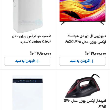
تلویزیون ال ای دی هوشمند
تصفیه هوا ایکس ویژن مدل
ایکس ویژن مدل 65XCU625
X.vision KJ306 سفید
سایز 65 اینچ
24,900,000
119,000,000
افزودن به سبد
افزودن به سبد
اتوبخار ایکس ویژن مدل SW-
629B