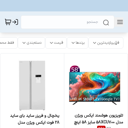
پربازدیدترین
برندها
قیمت
دسته‌بندی
فقط محص
تلویزیون هوشمند ایکس ویژن
یخچال و فریزر ساید بای ساید
مدل 58XCU700 سایز ۵۸ اینچ
28 فوت ایکس ویژن مدل