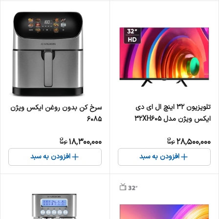
تلویزیون 32 اینچ ال ای دی
سرخ کن بدون روغن ایکس ویژن
ایکس ویژن مدل 32XH605
6085
18,300,000
28,500,000
افزودن به سبد
افزودن به سبد