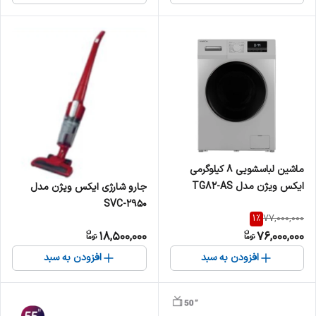
ماشین لباسشویی 8 کیلوگرمی
ایکس ویژن مدل TG82-AS
جارو شارژی ایکس ویژن مدل
SVC-2950
1
%
77,000,000
18,500,000
76,000,000
افزودن به سبد
افزودن به سبد