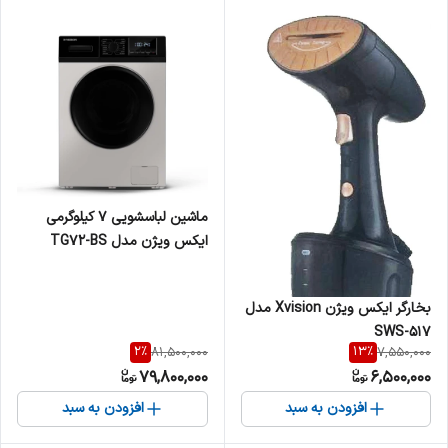
ماشین لباسشویی 7 کیلوگرمی
ایکس ویژن مدل TG72-BS
بخارگر ایکس ویژن Xvision مدل
SWS-517
2
%
13
%
81,500,000
7,550,000
79,800,000
6,500,000
افزودن به سبد
افزودن به سبد