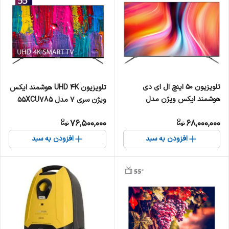
تلویزیون 50 اینچ ال ای دی
تلویزیون UHD 4K هوشمند ایکس
هوشمند ایکس ویژن مدل
ویژن سری 7 مدل 55XCU785
50XCU685
سایز 55 اینچ
76,500,000
68,000,000
افزودن به سبد
افزودن به سبد