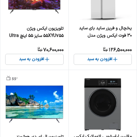
یخچال و فریزر ساید بای ساید
تلویزیون ایکس ویژن
30 فوت ایکس ویژن مدل
55XYU755 سایز ۵۵ اینچ Ultra
TS666-AWD/ASD
HD 4K
70,600,000
126,500,000
افزودن به سبد
افزودن به سبد
ماشین لباسشویی اتوماتیک ایکس
تلویزیون ال ای دی هوشمند