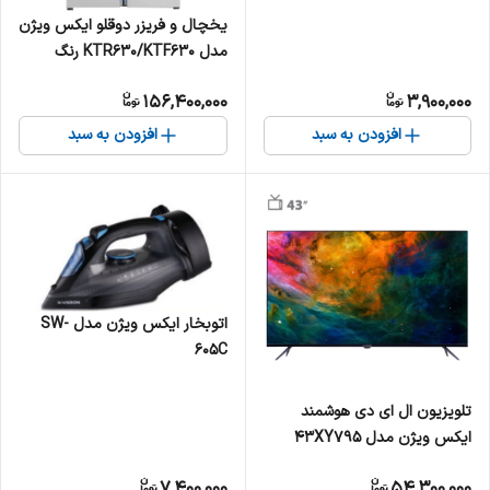
یخچال و فریزر دوقلو ایکس ویژن
مدل KTR630/KTF630 رنگ
سفید و استیل
156,400,000
3,900,000
افزودن به سبد
افزودن به سبد
اتوبخار ایکس ویژن مدل SW-
605C
تلویزیون ال ای دی هوشمند
ایکس ویژن مدل 43XY795
سایز 43 اینچ
7,400,000
54,300,000