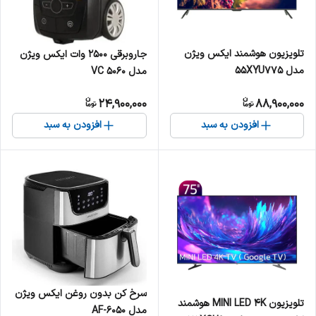
تلویزیون هوشمند ایکس ویژن
جاروبرقی 2500 وات ایکس ویژن
مدل 55XYU775
مدل VC 5060
24,900,000
88,900,000
افزودن به سبد
افزودن به سبد
سرخ کن بدون روغن ایکس ویژن
تلویزیون MINI LED 4K هوشمند
مدل AF-6050