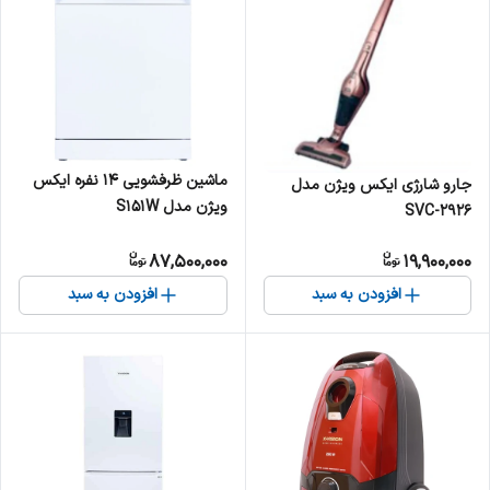
ماشین ظرفشویی 14 نفره ایکس
جارو شارژی ایکس ویژن مدل
ویژن مدل S151W
SVC-2926
87,500,000
19,900,000
افزودن به سبد
افزودن به سبد