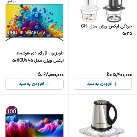
خردکن ایکس ویژن مدل CH-
5035
تلویزیون ال ای دی هوشمند
ایکس ویژن مدل 50XCU785
سایز 50 اینچ
68,000,000
5,400,000
افزودن به سبد
افزودن به سبد