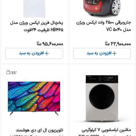
جاروبرقی 2500 وات ایکس ویژن
یخچال فریزر ایکس ویژن مدل
مدل VC 5040
HB465 ظرفیت 24فوت
95,600,000
22,900,000
افزودن به سبد
افزودن به سبد
ماشین لباسشویی 7 کیلوگرمی
تلویزیون ال ای دی هوشمند