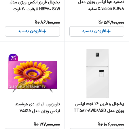
تصفیه هوا ایکس ویژن مدل
یخچال فریزر ایکس ویژن مدل
X.vision KJ608 سفید
HB470 S/W ظرفیت ۲۰ فوت
86,900,000
54,900,000
افزودن به سبد
افزودن به سبد
یخچال و فریزر 26 فوت ایکس
تلویزیون ال ای دی هوشمند
ویژن مدل TT582-AWD/ASD
ایکس ویژن مدل 75X15
197,000,000
104,000,000