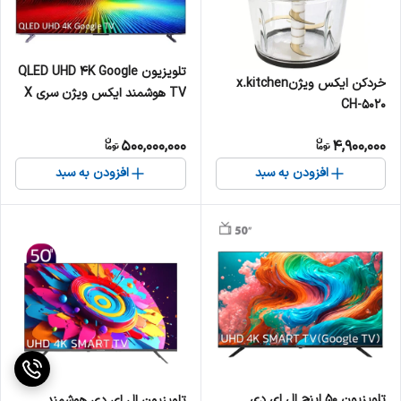
تلویزیون QLED UHD 4K Google
خردکن ایکس ویژنx.kitchen
TV هوشمند ایکس ویژن سری X
CH-5020
مدل 100X25 سایز 100 اینچ
500,000,000
4,900,000
افزودن به سبد
افزودن به سبد
تلویزیون 50 اینچ ال ای دی
تلویزیون ال ای دی هوشمند