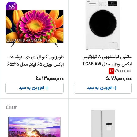
ماشین لباسشویی 8 کیلوگرمی
تلویزیون کیو ال ای دی هوشمند
ایکس ویژن مدل TG82-AW
ایکس ویژن 65 اینچ مدل 65x25
1
%
79,000,000
130,000,000
78,000,000
افزودن به سبد
افزودن به سبد