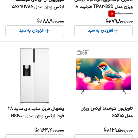
ویژن مدل TP82-BSD ظرفیت 8
ایکس ویژن مدل 55XYU785
9
%
88,000,000
کیلوگرم
سایز 55 اینچ
88,900,000
79,800,000
افزودن به سبد
افزودن به سبد
تلویزیون هوشمند ایکس ویژن
یخچال فریزر ساید بای ساید 28
مدل 65X15
فوت ایکس ویژن مدل HS600-
WI/SI
164,400,000
129,500,000