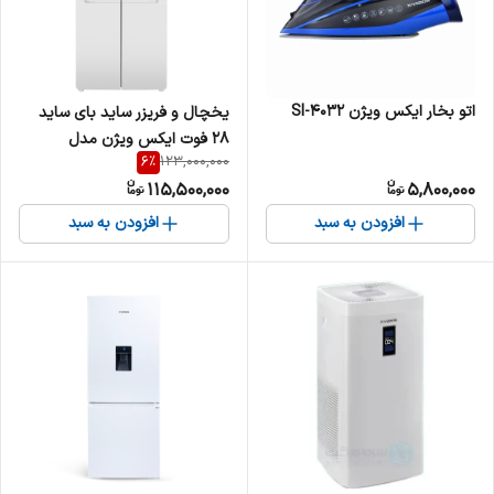
اتو بخار ایکس ویژن SI-4032
یخچال و فریزر ساید بای ساید
28 فوت ایکس ویژن مدل
6
%
123,000,000
TF541-AWD/ASD
115,500,000
5,800,000
افزودن به سبد
افزودن به سبد