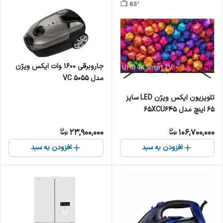
جاروبرقی 1600 وات ایکس ویژن
مدل VC 5055
تلویزیون ایکس ویژن LED سایز
65 اینچ مدل 65XCU645
23,900,000
106,700,000
افزودن به سبد
افزودن به سبد