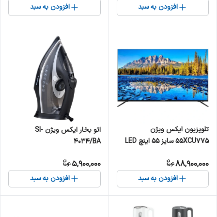
افزودن به سبد
افزودن به سبد
تلویزیون ایکس ویژن
اتو بخار ایکس ویژن SI-
55XCU775 سایز ۵۵ اینچ LED
4034/BA
کیفیت تصویر Ultra HD 4K
5,900,000
88,900,000
افزودن به سبد
افزودن به سبد