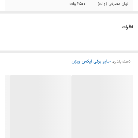
توان مصرفی (وات)
۲۵۰۰ وات
توان مکش (وات)
650 وات
نظرات
سیم جمع کن
پدالی
شعاع عملکرد (متر)
16
دسته‌بندی
:
جارو برقی ایکس ویژن
تنظیم مکش بدنه
دارد - ولومی
نوع فیلتر هوا
HEPA
حجم مخزن
4 لیتر
عمق (میلیمتر)
500
ارتفاع (میلیمتر)
250
گرید مصرف انرژی
A