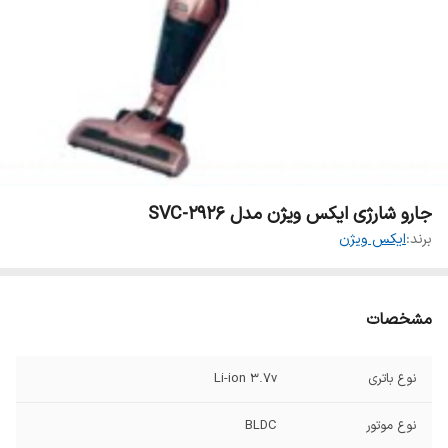
جارو شارژی ایکس ویژن مدل SVC-2926
برند:
ایکس ویژن
مشخصات
نوع باتری
Li-ion 3.7v
نوع موتور
BLDC