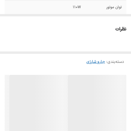
توان موتور
110W
توان موتور پارویی
10W
نظرات
ظرفیت باتری
2000MAH
زمان شارژ کامل
3-5 ساعت
دسته‌بندی
:
جارو شارژی
زمان عملکرد مداوم
20 دقیقه
در حالت ماکزیمم
زمان عملکرد دستگاه
45 دقیقه
در حالت مینیمم