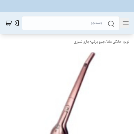
لوازم خانگی مانا
/
جارو برقی
/
جارو شارژی