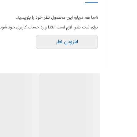
تک
حافظه داخلی
تکن
شما هم درباره این محصول نظر خود را بنویسید.
سیستم گیرنده تلویزیون
بل
برای ثبت نظر، لازم است ابتدا وارد حساب کاربری خود شوید
اتص
گیرنده دیجیتال
درگ
افزودن نظر
ور
مصرف برق
درگ
ابعاد با پایه
خ
USB جهت
وزن با پایه
نو
ساب
نوع پنل
تو
سایز پنل
وضوح تصویر