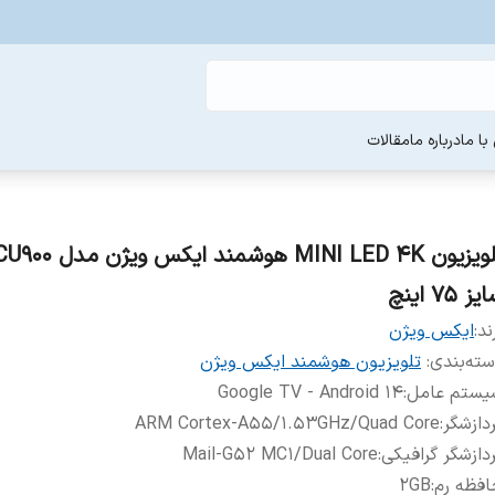
ا ما
درباره ما
مقالات
تلویزیون MINI LED 4K هوشمند
ز 75 اینچ
ند:
ایکس ویژن
ته‌بندی
:
تلویزیون هوشمند ایکس ویژن
یستم عامل
:
Google TV - Android 14
دازشگر
:
ARM Cortex-A55/1.53GHz/Quad Core
دازشگر گرافیکی
:
Mail-G52 MC1/Dual Core
فظه رم
:
2GB