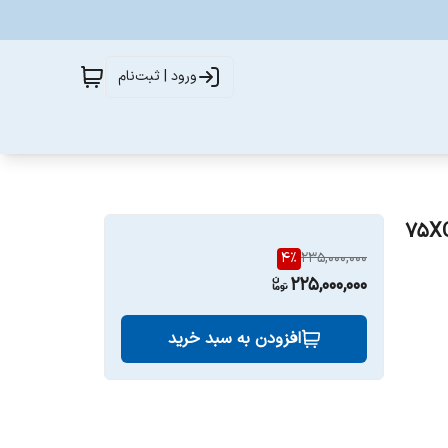
ورود | ثبت‌نام
 ایکس ویژن مدل 75XCU900
4
%
235,000,000
225,000,000
افزودن به سبد خرید