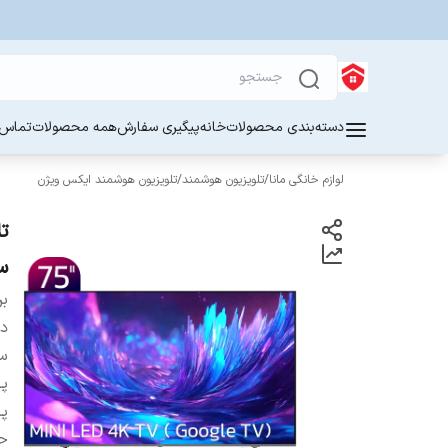
دسته‌بندی محصولات
خانه
پیگیری سفارش
همه محصولات
تماس ب
لوازم خانگی مانا
/
تلویزیون هوشمند
/
تلویزیون هوشمند ایکس ویژن
سای
بر
دس
س
پر
پر
حا