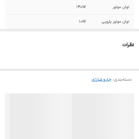
توان موتور
140W
توان موتور پارویی
10W
ظرفیت باتری
2000mah
نظرات
زمان شارژ کامل
3-5 ساعت
زمان عملکرد مداوم
20 دقیقه
در حالت ماکزیمم
دسته‌بندی
:
جارو شارژی
زمان عملکرد دستگاه
45 دقیقه
در حالت مینیمم