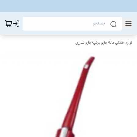
لوازم خانگی مانا
/
جارو برقی
/
جارو شارژی