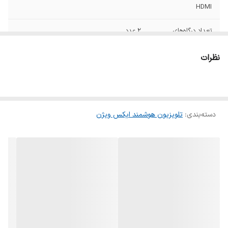
HDMI
تعداد درگاه‌های
2 عدد
USB
نظرات
نوع طراحی صفحه
تخت
نمایش
نوع سیستم عامل
اندروید 11
دسته‌بندی
:
تلویزیون هوشمند ایکس ویژن
ویژگی‌های هوشمند
پخش آینه‌ای (Screen Mirroring) مرورگر وب
شبکه بی‌سیم (Wi-Fi)
درگاه‌ها و فناوری‌های
USB HDMI LAN ورودی آنتن
ارتباطی
کیفیت تصویر
Ultra HD - 4K
توان خروجی کلی
20 وات