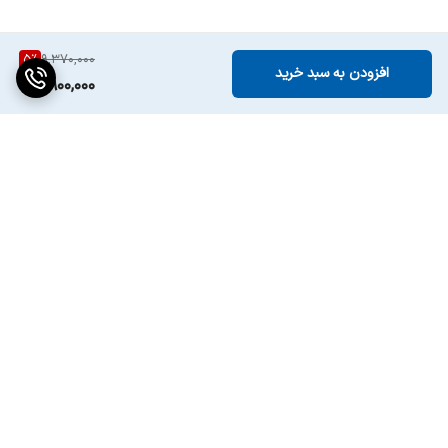
5
%
9,370,000
افزودن به سبد خرید
8,900,000
برگشت به بالا