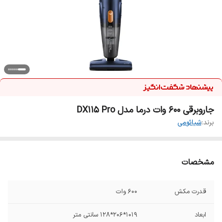
جاروبرقی 600 وات درما مدل DX115 Pro
برند:
شیائومی
مشخصات
قدرت مکش
۶۰۰ وات
ابعاد
1019*206*128 سانتی متر