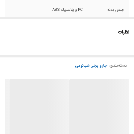
جنس بدنه
PC و پلاستیک ABS
تعداد سری
دارای 3 سری متفاوت
نظرات
وزن
1.64 کیلوگرم
ظرفیت
1.2 لیتر
دسته‌بندی
:
جارو برقی شیائومی
فیلتر
ارای فیلتر های اسفنجی و هپا
طول کابل
5 متر
نویز
کمتر از 76 دسی بل
سایر ویژگی ها
تخت‌خواب، پارکت، سرامیک و…, دارای سری‌های
مختلف برای تمیز کردن پرده, دارای طراحی زیبا و
ارگونومیک, دارای قابلیت شستشوی فیلتر, قابل
استفادهدر دو حالت دستی و ایستاده