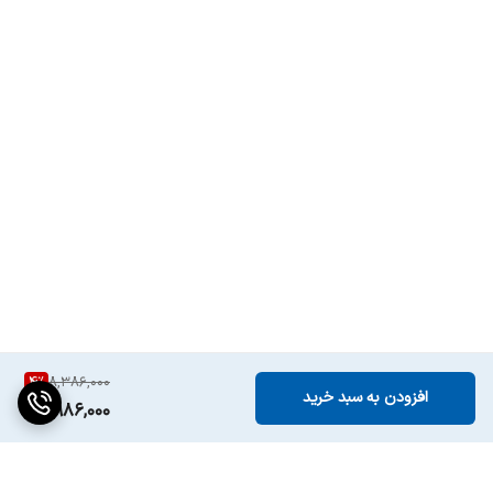
4
%
8,386,000
افزودن به سبد خرید
7,986,000