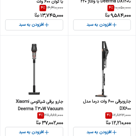
Deerma DX120C با ولتاژ ۲۲۰
با توان ۶۰۰ وات
4
%
4
%
14,410,000
10,050,000
ولت
13,745,000
9,584,000
افزودن به سبد
افزودن به سبد
جاروبرقی 600 وات درما مدل
جارو برقی شیائومی Xiaomi
DX600
Deerma T30W Vacuum
4
%
4
%
38,866,000
12,833,000
Cleaner توان 240 وات
37,002,000
12,210,000
افزودن به سبد
افزودن به سبد