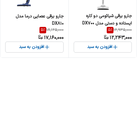
جارو برقی شیائومی دو کاره
جارو برقی عصایی درما مدل
ایستاده و دستی مدل DX700
DX810
5
%
5
%
18,125,000
12,935,000
17,160,000
12,243,000
افزودن به سبد
افزودن به سبد