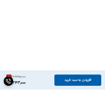
5
%
12,935,000
افزودن به سبد خرید
12,243,000