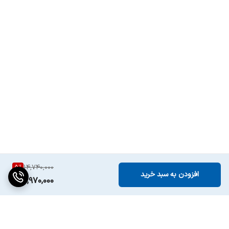
5
%
14,740,000
افزودن به سبد خرید
13,970,000