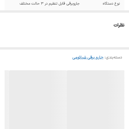
نوع دستگاه
جاروبرقی قابل تنظیم در 3 حالت مختلف
گنجایش مخزن
450 میلی لیتر
جاروبرقی
نظرات
دستگیره ارگونومیک
دارد
توان مکش
400 وات
دسته‌بندی
:
جارو برقی شیائومی
فیلتر توری سه گانه
دارد (قابل شستشو)
جنس مخزن گرد و
پلاستیک شفاف
خاک
دسته مثلثی شکل
دارد
جنس بدنه
پلاستیک
نوع گارانتی
گارانتی اصلی می سرویس