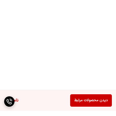
نصب
جهت نصب محصول با شماره 02182266تماس
حاصل فرمایید
نوع گارانتی
گارانتی اصلی شرکت مادیران
قفل کودک
دارد
نوع سیستم عامل
Android 11
ناموجود
دیدن محصولات مرتبط