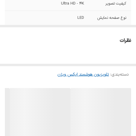
کیفیت تصویر
Ultra HD - 4K
نوع صفحه نمایش
LED
رنگ
مشکی
نظرات
پردازنده
چهار هسته ایی
کشور سازنده
ایران
دسته‌بندی
:
تلویزیون هوشمند ایکس ویژن
رزولوشن تصویر
۲۱۶۰ × ۳۸۴۰
قابلیت اتصال به
دارد
دیوار
تعداد درگاه HDMI
2 عدد
تعداد درگاه usb
2 عدد