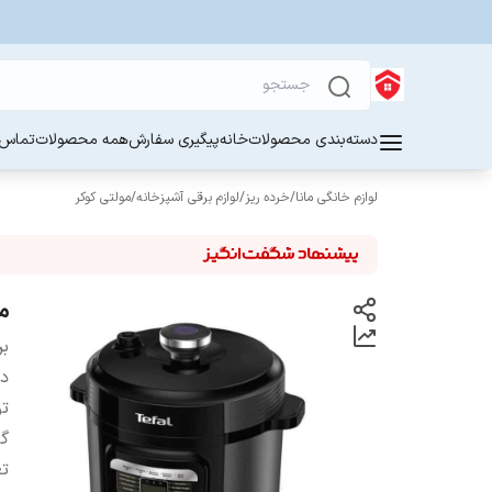
دسته‌بندی محصولات
خانه
پیگیری سفارش
همه محصولات
تماس ب
لوازم خانگی مانا
/
خرده ریز
/
لوازم برقی آشپزخانه
/
مولتی کوکر
مو
بر
دس
ت
گ
تع