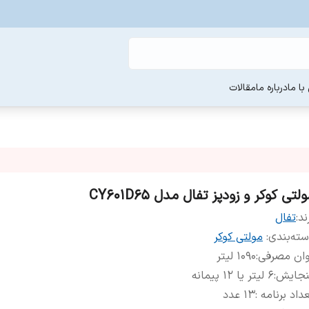
ا ما
درباره ما
مقالات
لتی کوکر و زودپز تفال مدل CY601D65
ند:
تفال
ته‌بندی
:
مولتی کوکر
وان مصرفی
:
1090 لیتر
نجایش
:
۶ لیتر یا ۱۲ پیمانه
داد برنامه
:
13 عدد