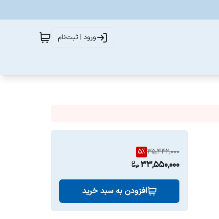
ورود | ثبت‌نام
5
%
35,442,000
33,550,000
افزودن به سبد خرید