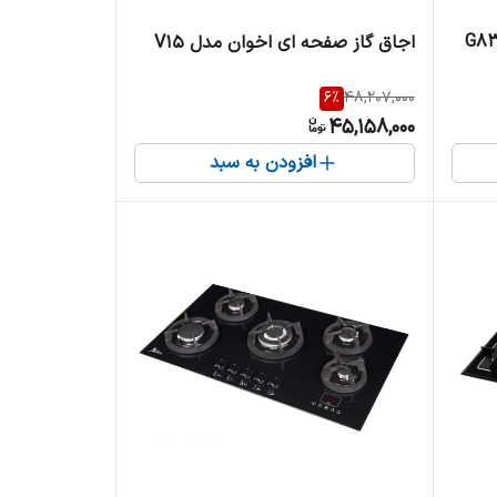
اجاق گاز صفحه ای اخوان مدل V15
6
%
48,207,000
45,158,000
افزودن به سبد