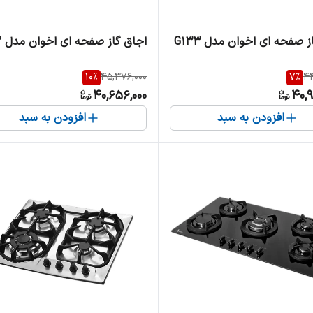
 صفحه ای اخوان مدل G133
اجاق گاز صفحه ای اخوان مدل V22
10
%
45,376,000
7
%
44
40,656,000
40,
افزودن به سبد
افزودن به سبد