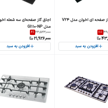
ز صفحه ای اخوان مدل V24
اجاق گاز صفحه‌ای سه شعله اخو
مدل GI110-NP
6
%
23,523,000
11
%
49
21,926,000
43,
افزودن به سبد
افزودن به سبد