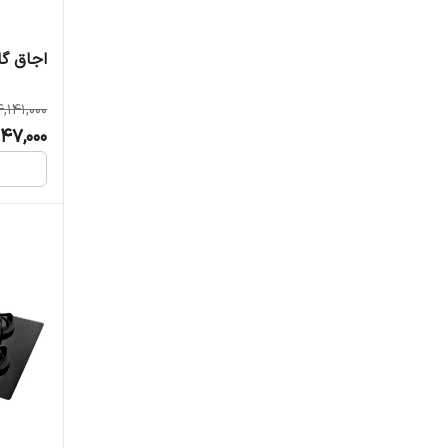
اجاق گاز
,141,000
947,000