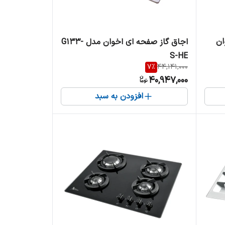
ان
اجاق گاز صفحه ای اخوان مدل G133-
S-HE
7
%
44,141,000
40,947,000
افزودن به سبد