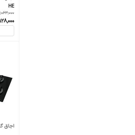
HE
,063,000
928,000
اجاق گا