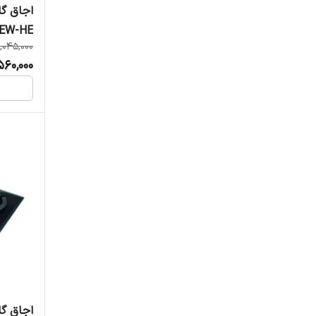
EW-HE
,045,000
60,000