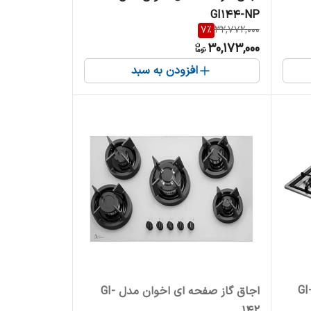
GI144-NP
7
%
32,772,000
30,173,000
افزودن به سبد
 گاز صفحه ای اخوان مدل GI-
اجاق گاز صفحه ای اخوان مدل GI-
142