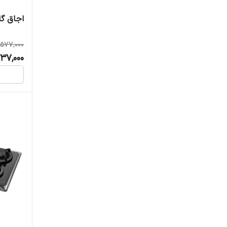
اجاق گا
577,000
237,000