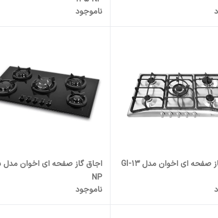
د
ناموجود
 صفحه ای اخوان مدل GI-13
اج
NP
د
ناموجود