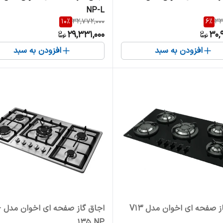
NP-L
10
%
32,772,000
6
%
33
29,331,000
30,
افزودن به سبد
افزودن به سبد
ز صفحه ای اخوان مدل V13
اجاق
135 NP