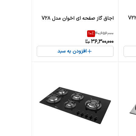
اجاق گاز صفحه ای اخوان مدل V28
10
%
40,656,000
36,300,000
افزودن به سبد