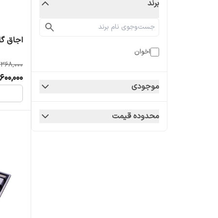
برند
اجاق گا
اخوان
,368,000
600,000
موجودی
محدوده قیمت