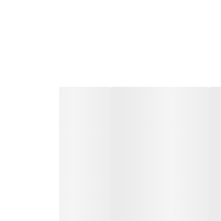
قطعات اصلی ایتالیایی - شبکه چدنی لعاب کاری شده - تمام شیشه مشکی دور تراش ، لبه های گاز ۲ سانتی متر ابزار خورده -