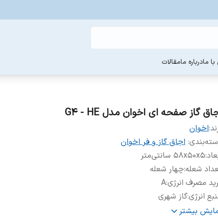
ا ما
درباره ما
مقالات
اق گاز صفحه ای اخوان مدل G4 - HE
ند:
اخوان
ته‌بندی
:
اجاق گاز و فر اخوان
عاد
:
۵۸x۵۰x۵ سانتی‌متر
داد شعله
:
چهار شعله
ید مصرف انرژی
:
A
بع انرژی
:
گاز شهری
دک الکتریکی
:
دارد
مایش بیشتر