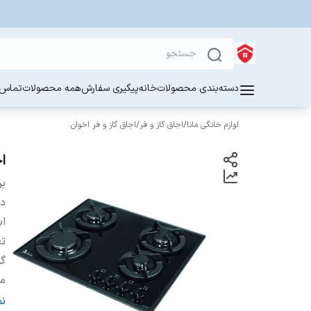
دسته‌بندی محصولات
خانه
پیگیری سفارش
همه محصولات
تماس ب
لوازم خانگی مانا
/
اجاق گاز و فر
/
اجاق گاز و فر اخوان
اج
بر
دس
اب
تع
گر
من
فن
ن