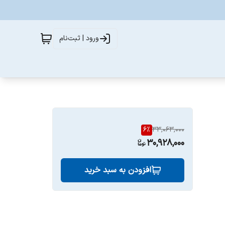
ورود | ثبت‌نام
6
%
33,063,000
30,928,000
افزودن به سبد خرید