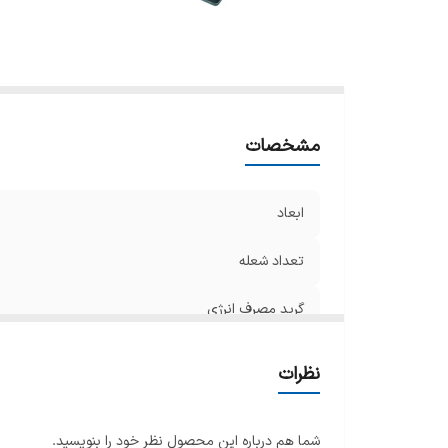
تر
ج
نو
طو
ج
مشخصات
سا
ت
ابعاد
تعداد شعله
تو
گرید مصرف انرژی
منبع انرژی
نظرات
فندک الکتریکی
شما هم درباره این محصول نظر خود را بنویسید.