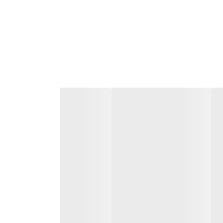
تالیایی - نمای ظاهری استیل آجدار - جای ولوم شیب دار - نوع