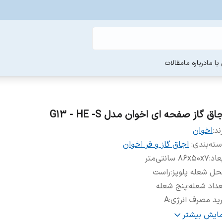
ا ما
درباره ما
مقالات
اق گاز صفحه ای اخوان مدل G13 - HE -S
ند:
اخوان
ته‌بندی
:
اجاق گاز و فر اخوان
عاد
:
۸۶x۵۰x۷ سانتی‌متر
ل شعله پلوپز
:
راست
داد شعله
:
پنج شعله
ید مصرف انرژی
:
A
بع انرژی
:
گاز شهری
مایش بیشتر