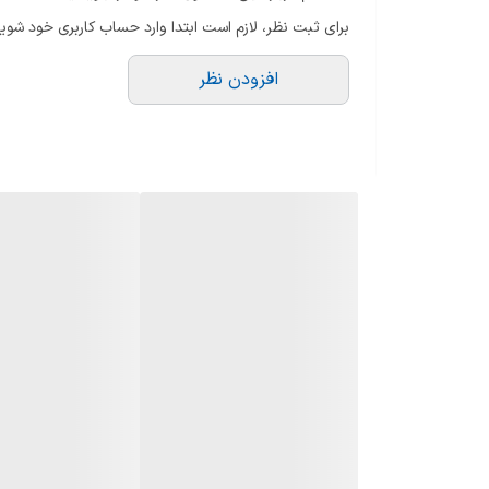
جنس صفحه
برای ثبت نظر، لازم است ابتدا وارد حساب کاربری خود شوید
فندک الکتریکی
افزودن نظر
ترموکوپل
جنس شبکه
سایر توضیحات
طول گاز
نوع ولوم
توان حرارتی پلوپز