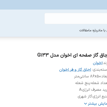
ا ما
درباره ما
مقالات
جاق گاز صفحه ای اخوان مدل G133
ند:
اخوان
ته‌بندی
:
اجاق گاز و فر اخوان
عاد
:
۸۶x۵۰ سانتی‌متر
داد شعله
:
پنج شعله
ید مصرف انرژی
:
A
بع انرژی
:
گاز شهری
نس صفحه
:
استیل
مایش بیشتر