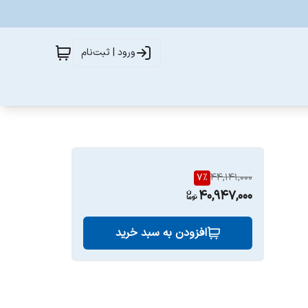
ورود | ثبت‌نام
7
%
44,141,000
40,947,000
افزودن به سبد خرید