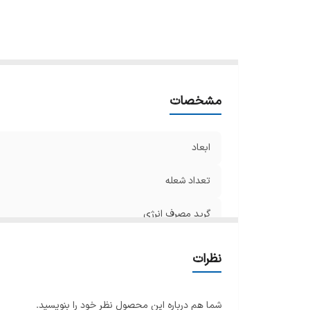
فن
تر
ج
نو
مح
مشخصات
طو
سا
ت
ابعاد
تعداد شعله
گرید مصرف انرژی
منبع انرژی
نظرات
جنس صفحه
شما هم درباره این محصول نظر خود را بنویسید.