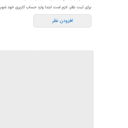
فندک الکتریکی
برای ثبت نظر، لازم است ابتدا وارد حساب کاربری خود شوید
ترموکوپل
افزودن نظر
جنس شبکه
نوع ولوم
محل شعله پلوپز
طول گاز
سایر توضیحات