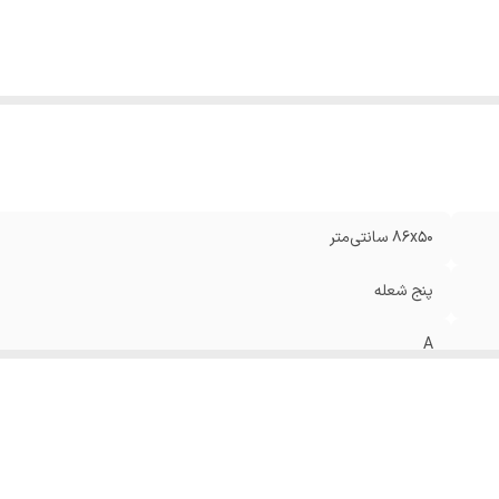
دک الکتریکی
:
دارد
موکوپل
:
دارد
نس شبکه
:
چدنی
ع ولوم
:
باکالیت
ل شعله پلوپز
:
وسط
ل گاز
:
۸۶ سانتی‌متر
یر
قطعات اصلی ایتالیایی راندمان و احتراق معمولی دارای
وضیحات
:
ولوم
۸۶x۵۰ سانتی‌متر
پنج شعله
A
گاز شهری
استیل