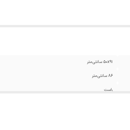
ید مصرف انرژی
:
A
بع انرژی
:
گاز شهری
نس صفحه
:
استیل
دک الکتریکی
:
دارد
موکوپل
:
دارد
نس شبکه
:
چدنی
لام همراه
:
دفترچه راهنما
۵۰x۹۱ سانتی‌متر
۸۶ سانتی‌متر
راست
پنج شعله
۸۵ و بزرگتر از ۸۵