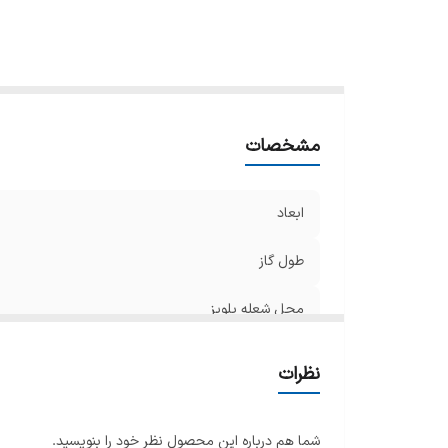
گر
من
ج
فن
تر
مشخصات
ج
اق
ابعاد
طول گاز
محل شعله پلوپز
تعداد شعله
نظرات
محدوده سایز
شما هم درباره این محصول نظر خود را بنویسید.