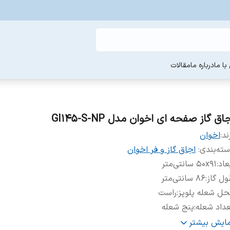
ا ما
درباره ما
مقالات
اق گاز صفحه ای اخوان مدل GI145-S-NP
ند:
اخوان
ته‌بندی
:
اجاق گاز و فر اخوان
عاد
:
۵۰x۹۱ سانتی‌متر
ل گاز
:
۸۶ سانتی‌متر
ل شعله پلوپز
:
راست
داد شعله
:
پنج شعله
حدوده سایز
:
۸۵ و بزرگتر از ۸۵
مایش بیشتر