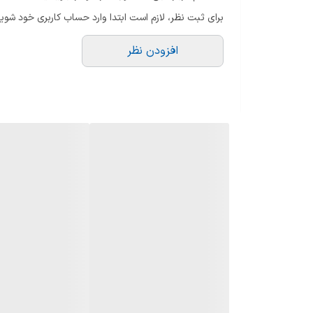
گرید مصرف انرژی
برای ثبت نظر، لازم است ابتدا وارد حساب کاربری خود شوید
منبع انرژی
افزودن نظر
جنس صفحه
فندک الکتریکی
ترموکوپل
جنس شبکه
اقلام همراه