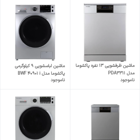
ماشین ظرفشویی 13 نفره پاکشوما
ماشین لباسشویی 9 کیلوگرمی
مدل PDA3311
پاکشوما مدل BWF 40901 i
ناموجود
ناموجود