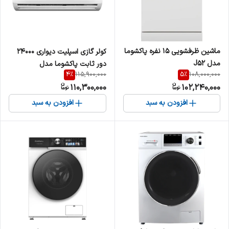
ماشین ظرفشویی 15 نفره پاکشوما
کولر گازی اسپلیت دیواری 24000
مدل J52
دور ثابت پاکشوما مدل
4
%
5
%
115,900,000
108,000,000
MPB_24CHR1
110,300,000
102,240,000
افزودن به سبد
افزودن به سبد