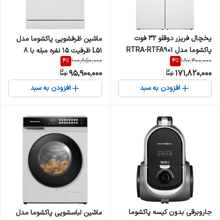
یخچال فریزر دوقلو 32 فوت
ماشین ظرفشویی پاکشوما مدل
پاکشوما مدل RTRA-RTFA901
L51 ظرفیت ۱۵ نفره مبله با ۸
4
%
4
%
100,850,000
180,400,000
iW (E2) سری Twin Peaks
برنامه
95,900,000
171,820,000
افزودن به سبد
افزودن به سبد
جاروبرقی بدون کیسه پاکشوما
ماشین لباسشویی پاکشوما مدل