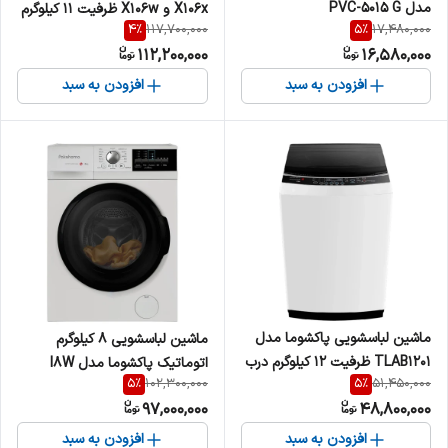
مدل PVC-5015 G
X106x و X106w ظرفیت ۱۱ کیلوگرم
4
%
5
%
117,700,000
17,480,000
درب از جلو با موتور BLDC
112,200,000
16,580,000
افزودن به سبد
افزودن به سبد
ماشین لباسشویی پاکشوما مدل
ماشین لباسشویی 8 کیلوگرم
TLAB1201 ظرفیت ۱۲ کیلوگرم درب
اتوماتیک پاکشوما مدل I8W
5
%
5
%
102,300,000
51,450,000
از بالا
97,000,000
48,800,000
افزودن به سبد
افزودن به سبد