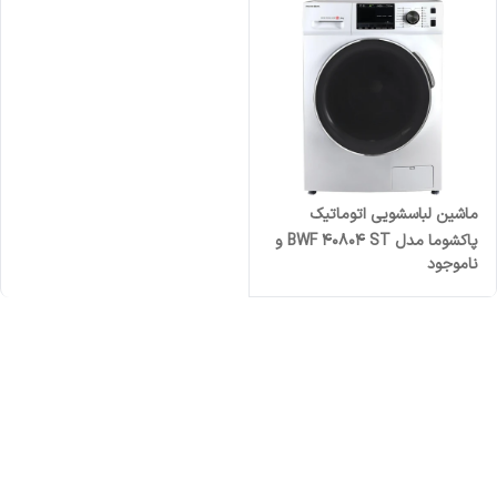
ماشین لباسشویی اتوماتیک
پاکشوما مدل BWF 40804 ST و
ناموجود
BWF 40804 WT ظرفیت 8
کیلوگرم