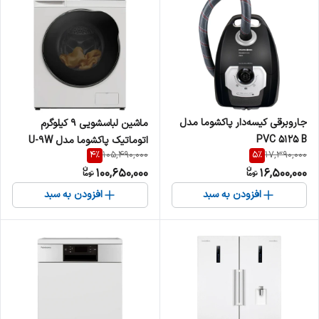
جاروبرقی کیسه‌‎دار پاکشوما مدل
ماشین لباسشویی 9 کیلوگرم
PVC 5125 B
اتوماتیک پاکشوما مدل U-9W
4
%
5
%
105,490,000
17,390,000
100,650,000
16,500,000
افزودن به سبد
افزودن به سبد