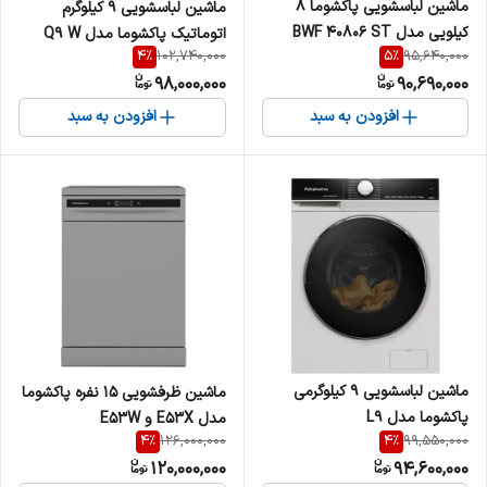
ماشین لباسشویی پاکشوما 8
ماشین لباسشویی 9 کیلوگرم
کیلویی مدل BWF 40806 ST
اتوماتیک پاکشوما مدل Q9 W
4
%
5
%
102,740,000
95,640,000
98,000,000
90,690,000
افزودن به سبد
افزودن به سبد
ماشین لباسشویی 9 کیلوگرمی
ماشین ظرفشویی 15 نفره پاکشوما
پاکشوما مدل L9
مدل E53X و E53W
4
%
4
%
126,000,000
99,550,000
120,000,000
94,600,000