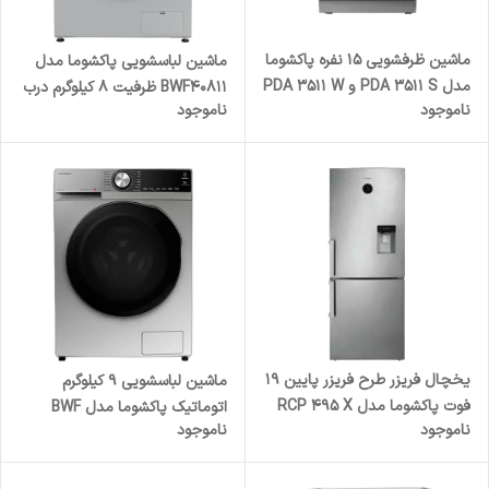
ماشین ظرفشویی 15 نفره پاکشوما
ماشین لباسشویی پاکشوما مدل
مدل PDA 3511 S و PDA 3511 W
BWF40811 ظرفیت ۸ کیلوگرم درب
ناموجود
ناموجود
از جلو با موتور BLDC
یخچال فریزر طرح فریزر پایین 19
ماشین لباسشویی 9 کیلوگرم
فوت پاکشوما مدل RCP 495 X
اتوماتیک پاکشوما مدل BWF
ناموجود
ناموجود
BMF
۴۰۱۲۷ i