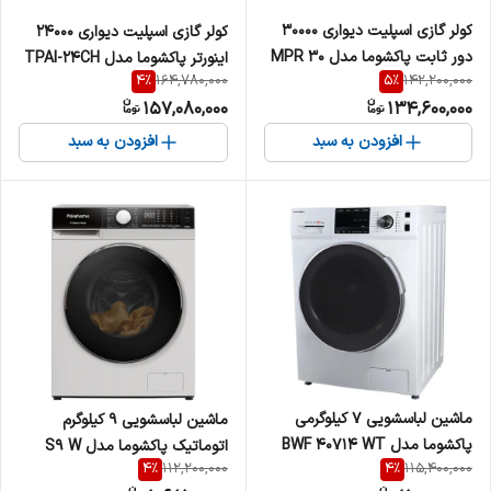
کولر گازی اسپلیت دیواری 30000
کولر گازی اسپلیت دیواری 24000
دور ثابت پاکشوما مدل MPR 30
اینورتر پاکشوما مدل TPAI-24CH
4
%
5
%
164,780,000
142,200,000
CH
157,080,000
134,600,000
افزودن به سبد
افزودن به سبد
ماشین لباسشویی 7 کیلوگرمی
ماشین لباسشویی 9 کیلوگرم
پاکشوما مدل BWF 40714 WT
اتوماتیک پاکشوما مدل S9 W
4
%
4
%
112,200,000
115,400,000