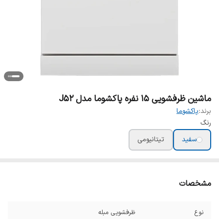
ماشین ظرفشویی 15 نفره پاکشوما مدل J52
برند:
پاکشوما
رنگ
سفید
تیتانیومی
مشخصات
نوع
ظرفشویی مبله