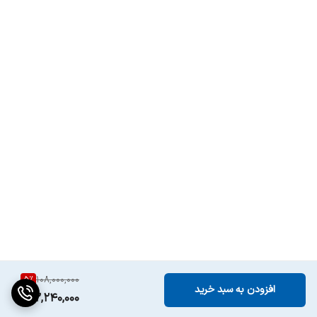
نشانگر
اتمام مایع جلادهنده, ,, اتمام نمک
وزن
45 کیلوگرم
سیستم ایمنی
قفل کودک
سایر مشخصات
برخورداری از سیستم هوشمند کنترل نشتی آب
5
%
108,000,000
افزودن به سبد خرید
102,240,000