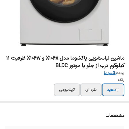
ماشین لباسشویی پاکشوما مدل X106x و X106w ظرفیت ۱۱
کیلوگرم درب از جلو با موتور BLDC
برند:
پاکشوما
رنگ
سفید
نقره ای
تیتانیومی
مشخصات