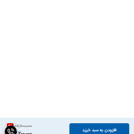
4
%
117,700,000
افزودن به سبد خرید
112,200,000