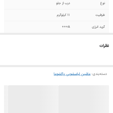
نوع
درب از جلو
ظرفیت
۱۱ کیلوگرم
گرید انرژی
A+++
کشور سازنده
ایران
نظرات
میزان صدا در حالت
۵۴ دسی‌بل
شستشو
نوع موتور
بدون تسمه
دسته‌بندی
:
ماشین لباسشویی پاکشوما
تنظیم دور خشک کن
دارد
سیستم عیب یابی
ندارد
هوشمند
سیستم ذخیره زمان
ندارد