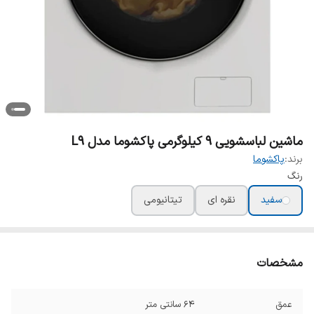
ماشین لباسشویی 9 کیلوگرمی پاکشوما مدل L9
برند:
پاکشوما
رنگ
سفید
نقره ای
تیتانیومی
مشخصات
عمق
64 سانتی متر