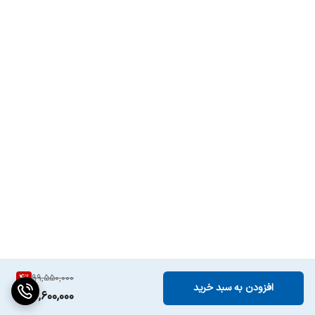
4
%
99,550,000
افزودن به سبد خرید
94,600,000