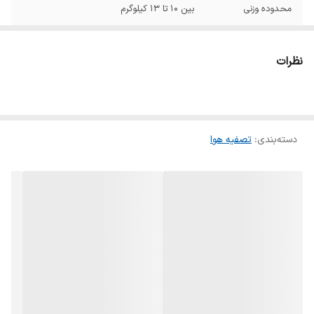
محدوده وزنی
بین ۱۰ تا ۱۳ کیلوگرم
محدوده مساحت
بیش از ۶۴ متر‌مربع
تحت پوشش
نظرات
فیلترها
کربن فعال فیلتر هپا فیلتر اولیه
اقلام همراه
دفترچه راهنما
دسته‌بندی
:
تصفیه هوا
حداقل و حداکثر
۳۵ تا ۶۱ دسی‌بل
صدا
سایر توضیحات
ورودی هوا از دو طرف کنار دستگاه / خروجی هوا
از بالای دستگاه / دارای سنسور تشخیص آلودگی
/ مجهز به سنسور voc / دارای نمایشگر میزان
آلودگی هوا / دارای نشانگر تعویض فیلتر / حالت
شب / ۳ حالت سرعت فن و ۳ حالت متفاوت
اتوماتیک / زمان‌دهی خاموش شدن دستگاه