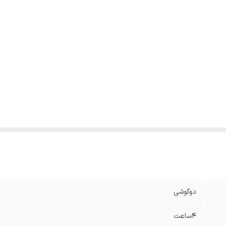
فیت باتری
:
۷۵۰میلی آمپر
ضیحات گارانتی
:
نصب،راه اندازی و گارانتی محصول به صورت رایگان
ع گارانتی
:
گارانتی اصلی گروه انتخاب
صب
:
جهت نصب محصول با شماره 1699 تماس حاصل فرمایید
دوگوشی
۴ساعت