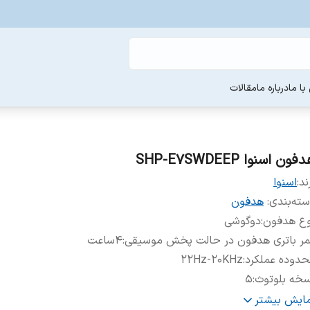
ا ما
درباره ما
مقالات
فون اسنوا SHP-E7SWDEEP
ند:
اسنوا
ته‌بندی
:
هدفون
وع هدفون
:
دوگوشی
مر باتری هدفون در حالت پخش موسیقی
:
۴ساعت
دوده عملکرد
:
22Hz-20KHz
سخه بلوتوث
:
۵
ع اتصال
:
AUX - بلوتوث - Micro USB
مایش بیشتر