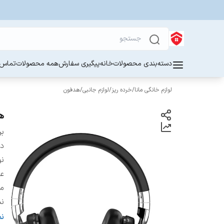
دسته‌بندی محصولات
خانه
پیگیری سفارش
همه محصولات
تماس ب
لوازم خانگی مانا
/
خرده ریز
/
لوازم جانبی
/
هدفون
هد
بر
دس
ن
ع
مح
ن
نو
ن