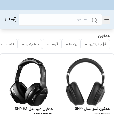
هدفون
جدیدترین
برندها
قیمت
دسته‌بندی
فقط محصو
هدفون اسنوا مدل SHP-
هدفون دوو مدل DHP-HA