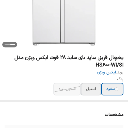
یخچال فریزر ساید بای ساید 28 فوت ایکس ویژن مدل
HS600-WI/SI
برند:
ایکس ویژن
رنگ
سفید
استیل
استیل تیره
مشخصات