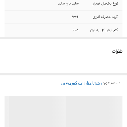
نوع یخچال فریزر
ساید بای ساید
گرید مصرف انرژی
++A
گنجایش کل به لیتر
608
گنجایش کل به فوت
28
نظرات
نوع مقاومت در برابر
نوفراست
برفک
سایر ویژگی ها
دارای کمپرسور اینورتر / دارای آب‌ سردکن
اتوماتیک / دارای کنترل پنل دیجیتال / دارای
دسته‌بندی
:
یخچال فریزر ایکس ویژن
سیستم خنک‌کننده متال کولینگ / دارای سیستم
گردش هوای چندگانه / دارای اخطار باز ماندن
درب
وزن
98 کیلوگرم