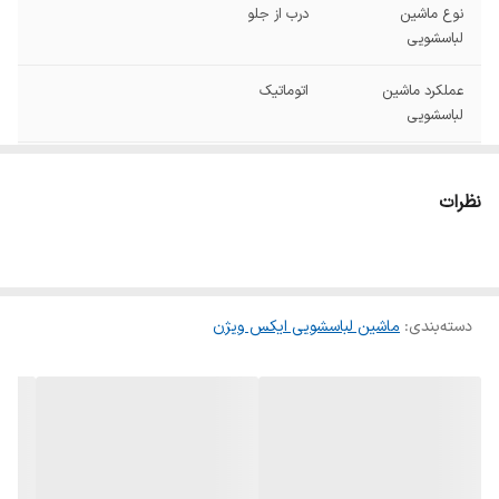
نوع ماشین
درب از جلو
لباسشویی
عملکرد ماشین
اتوماتیک
لباسشویی
گرید مصرف انرژی
A+++
نظرات
امکانات
پایه قابل تنظیم اضافه کردن لباس حین کار
نمایشگر سیستم کنترل کف خودکار سیستم
تاخیر در شروع
دستگاه نمایش
نشانگر LED
دسته‌بندی
:
ماشین لباسشویی ایکس ویژن
وضعیت
طراحی ضد لرزش
دارد
سایر مشخصات
سیستم کنترل سر ریز آب, کاهش لرزش و صدا با
سیستم تعادل خودکار البسه در درام