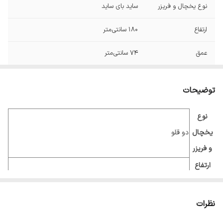
نوع یخچال و فریزر
ساید بای ساید
ارتفاع
180 سانتی‌متر
عمق
74 سانتی‌متر
نمودار مصرف انرژی
A+
توضیحات
پهنا
92 سانتی‌متر
نوع
وزن
123 کیلوگرم
یخچال
دو قلو
محدوده گنجایش
بیش از 611 لیتر
و فریزر
کل به لیتر
ارتفاع
یخچال-
180 سانتی‌متر
گنجایش یخچال
406 لیتر
فریزر
نظرات
نوع مقاومت در برابر
نوفراست
عمق
برفک