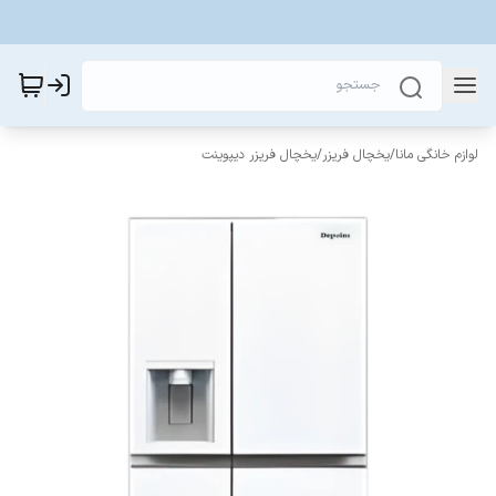
لوازم خانگی مانا
/
یخچال فریزر
/
یخچال فریزر دیپوینت