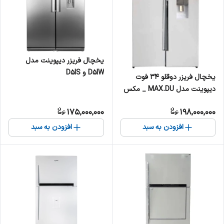
یخچال فریزر دیپوینت مدل
D5IW و D5IS
یخچال فریزر دوقلو 34 فوت
دیپوینت مدل MAX.DU _ مکس
175,000,000
198,000,000
افزودن به سبد
افزودن به سبد