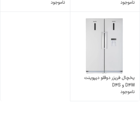
ناموجود
ناموجود
یخچال فریزر دوقلو دیپوینت
D4W و D4S
ناموجود