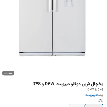
یخچال فریزر دوقلو دیپوینت D4W و D4S
D4W & D4S
برند:
دیپوینت
رنگ