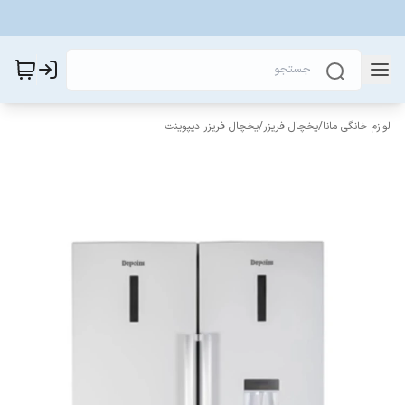
لوازم خانگی مانا
/
یخچال فریزر
/
یخچال فریزر دیپوینت