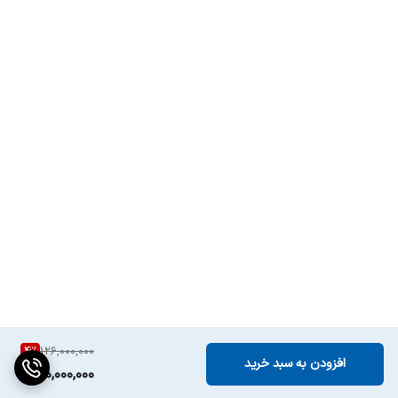
باز شدن خودکار درب
ندارد
پس از پایان شستشو
کاهش مدت زمان
دارد
برنامه انتخابی
فن خشک کن
ندارد
تکنولوژی اینترنت
ندارد
اشیاء
نمایشگر
LED
نشانگر
اتمام مایع جلادهنده, ,, اتمام نمک
صفحه کنترل لمسی
دارد
4
%
126,000,000
افزودن به سبد خرید
وزن
46 کیلوگرم
120,000,000