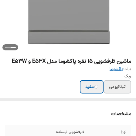
ماشین ظرفشویی 15 نفره پاکشوما مدل E53X و E53W
برند:
پاکشوما
رنگ
تیتانیومی
سفید
مشخصات
نوع
ظرفشویی ایستاده