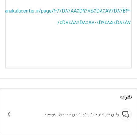
//manakalacenter.ir/page/3/%D8%AA%D9%85%D8%A7%D8%B3-
%D8%A8%D8%A7-%D9%85%D8%A7/
نظرات
اولین نفر نظر خود را درباره این محصول بنویسید.