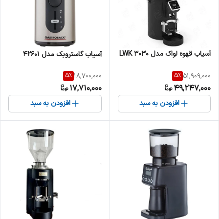
آسیاب قهوه لواک مدل LWK 3030
آسیاب گاستروبک مدل 42601
5
%
5
%
18,700,000
51,909,000
17,710,000
49,247,000
افزودن به سبد
افزودن به سبد