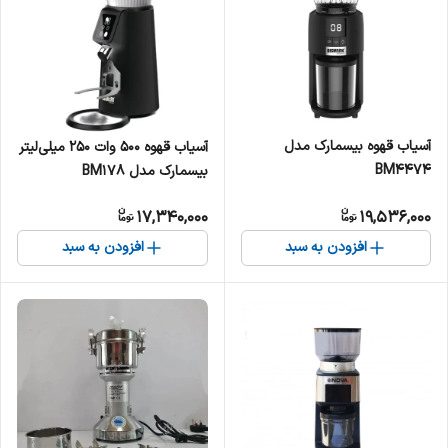
آسیاب قهوه بیسمارک مدل
آسیاب قهوه 500 وات 250 میلی‌لیتر
BM4474
بیسمارک مدل BM178
17,340,000
19,536,000
افزودن به سبد
افزودن به سبد