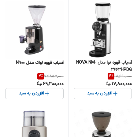
آسیاب قهوه نوا مدل NOVA NM-
آسیاب قهوه لواک مدل N900
3663HPDG
4
%
4
%
72,853,000
18,690,000
69,300,000
17,800,000
افزودن به سبد
افزودن به سبد