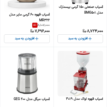
آسیاب صنعتی 150 گرمی بیسمارک
مدل BMG501
آسیاب قهوه 60 گرمی مایر مدل
MR322
5
%
8,107,000
7,696,000
8,724,000
افزودن به سبد
افزودن به سبد
اسیاب قهوه لواک مدل 3019
آسیاب میگل مدل GEG 200