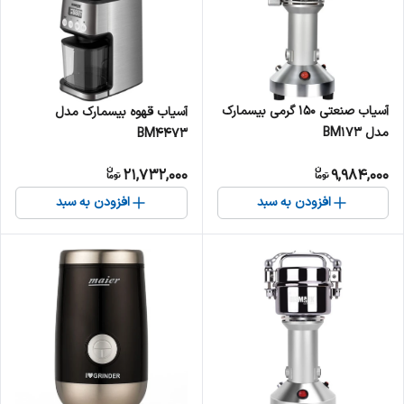
آسیاب صنعتی 150 گرمی بیسمارک
آسیاب قهوه بیسمارک مدل
مدل BM173
BM4473
21,732,000
9,984,000
افزودن به سبد
افزودن به سبد