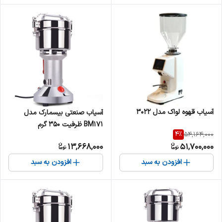
آسیاب قهوه لواک مدل 3022
آسیاب صنعتی بیسمارک مدل
BM171 ظرفیت ۳۵۰ گرم
4
%
54,164,000
13,668,000
51,700,000
افزودن به سبد
افزودن به سبد