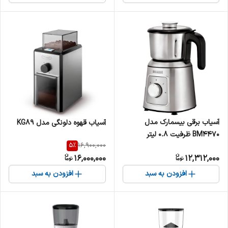
آسیاب برقی بیسمارک مدل
آسیاب قهوه دلونگی مدل KG89
BM4470 ظرفیت ۰.۸ لیتر
5
%
16,900,000
16,000,000
12,312,000
افزودن به سبد
افزودن به سبد