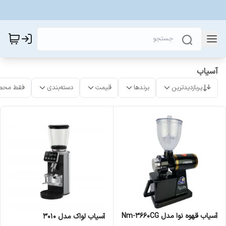
آسیاب
پربازدیدترین
برندها
قیمت
دسته‌بندی
فقط محص
آسیاب قهوه نوا مدل Nm-3660CG
آسیاب لواک مدل 3010