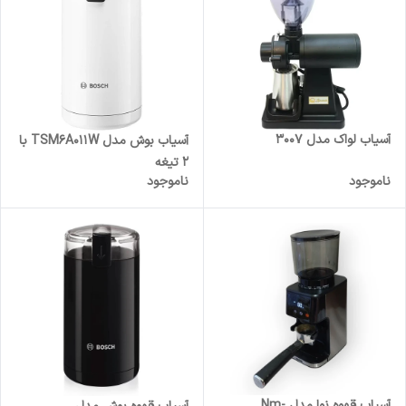
آسیاب لواک مدل 3007
آسیاب بوش مدل TSM6A011W با
۲ تیغه
ناموجود
ناموجود
آسیاب قهوه نوا مدل Nm-