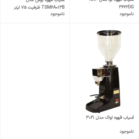
آسیاب قهوه بوش مدل
3662DG
TSM6A013B ظرفیت ۷۵ لیتر
ناموجود
ناموجود
آسیاب قهوه لواک مدل 3021
ناموجود